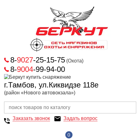
8-
9027
-25-15-75
(Охота)
8-
9004
-99-94-00
г.Тамбов, ул.Киквидзе 118е
(район «Нового автовокзала»)
Заказать звонок
Задать вопрос
0