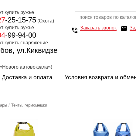
27
-25-15-75
(Охота)
Заказать звонок
За
04
-99-94-00
мбов, ул.Киквидзе
 «Нового автовокзала»)
Доставка и оплата
Условия возврата и обме
вары
Тенты, гермомешки