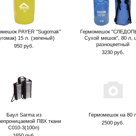
омешок PAYER "Sugomak"
Гермомешок "СЛЕДОП
угомак) 15 л. (зеленый)
Сухой мешок", 80 л, 
разноцветный
950 руб.
3230 руб.
Баул Sarma из
Гермомешок на 80 
непроницаемой ПВХ ткани
2500 руб.
С010-3(100л)
1650 руб.