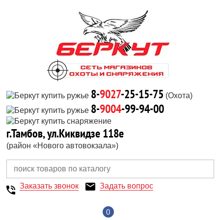
8-
9027
-25-15-75
(Охота)
8-
9004
-99-94-00
г.Тамбов, ул.Киквидзе 118е
(район «Нового автовокзала»)
Заказать звонок
Задать вопрос
0