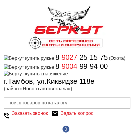
8-
9027
-25-15-75
(Охота)
8-
9004
-99-94-00
г.Тамбов, ул.Киквидзе 118е
(район «Нового автовокзала»)
Заказать звонок
Задать вопрос
0