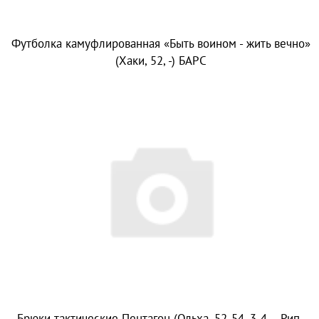
Футболка камуфлированная «Быть воином - жить вечно»
(Хаки, 52, -) БАРС
Брюки тактические Пентагон (Ольха, 52-54, 3-4, -, Рип-