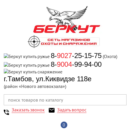
8-
9027
-25-15-75
(Охота)
8-
9004
-99-94-00
г.Тамбов, ул.Киквидзе 118е
(район «Нового автовокзала»)
Заказать звонок
Задать вопрос
0