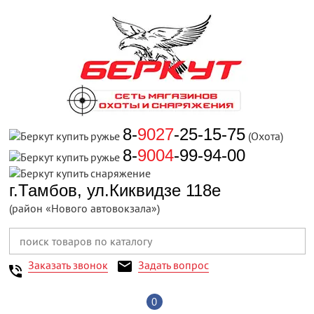
8-
9027
-25-15-75
(Охота)
8-
9004
-99-94-00
г.Тамбов, ул.Киквидзе 118е
(район «Нового автовокзала»)
Заказать звонок
Задать вопрос
0