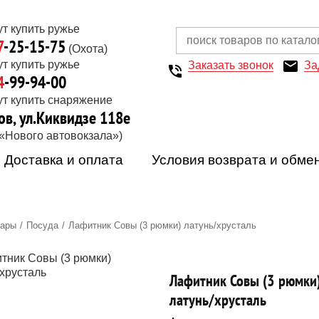
7
-25-15-75
(Охота)
Заказать звонок
За
4
-99-94-00
ов, ул.Киквидзе 118е
 «Нового автовокзала»)
Доставка и оплата
Условия возврата и обме
вары
Посуда
Лафитник Совы (3 рюмки) латунь/хрусталь
Лафитник Совы (3 рюмки
латунь/хрусталь