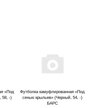
ая «Под
Футболка камуфлированная «Под
Футбо
58, -)
сенью крыльев» (Черный, 54, -)
«Быть
БАРС
(