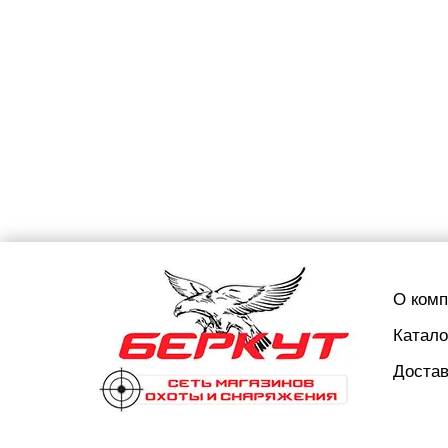
О ком
Катало
Достав