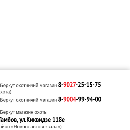
8-
9027
-25-15-75
Охота)
8-
9004
-99-94-00
.Тамбов, ул.Киквидзе 118е
район «Нового автовокзала»)