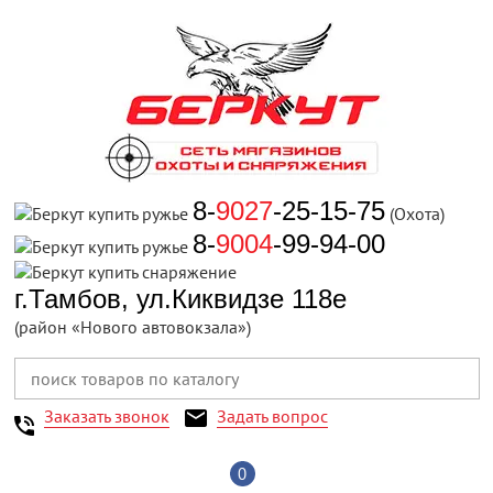
8-
9027
-25-15-75
(Охота)
8-
9004
-99-94-00
г.Тамбов, ул.Киквидзе 118е
(район «Нового автовокзала»)
Заказать звонок
Задать вопрос
0