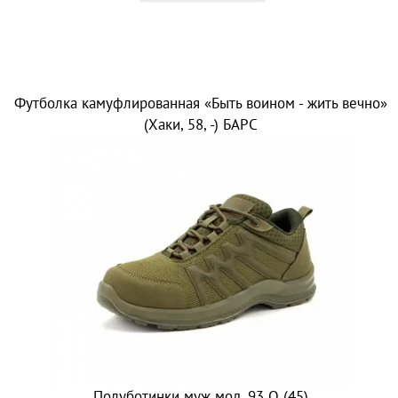
Футболка камуфлированная «Быть воином - жить вечно»
(Хаки, 58, -) БАРС
Полуботинки муж.мод. 93 О (45)